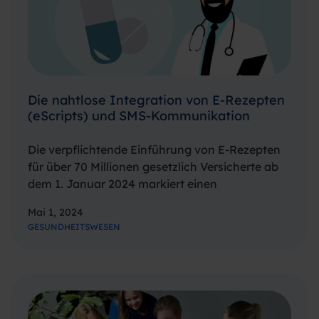
Die nahtlose Integration von E-Rezepten
(eScripts) und SMS-Kommunikation
Die verpflichtende Einführung von E-Rezepten
für über 70 Millionen gesetzlich Versicherte ab
dem 1. Januar 2024 markiert einen
bedeutenden Schritt des
Mai 1, 2024
deutschen Gesundheitswesen hin zur
GESUNDHEITSWESEN
Digitalisierung. Dieser wichtige Schritt
unterstreicht die zunehmende Dynamik der
Digitalisierung des Gesundheitswesens in
Deutschland. SMS spielt bei der raschen…