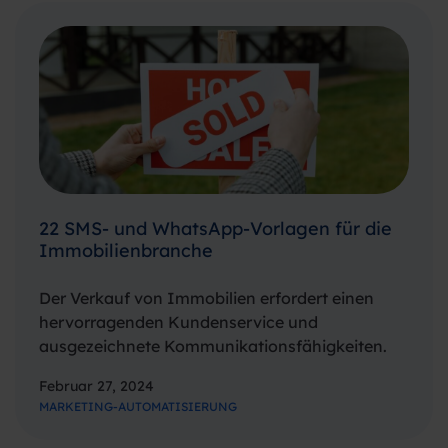
22 SMS- und WhatsApp-Vorlagen für die
Immobilienbranche
Der Verkauf von Immobilien erfordert einen
hervorragenden Kundenservice und
ausgezeichnete Kommunikationsfähigkeiten.
Dabei kommt es nicht nur auf die Fähigkeiten
Februar 27, 2024
des Maklers an, sondern auch auf die Wahl der
MARKETING-AUTOMATISIERUNG
Kommunikationskanäle. Traditionelle Kanäle
wie lokale Zeitungen und Publikationen oder