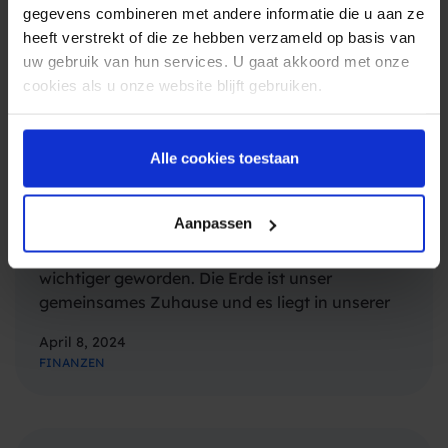
gegevens combineren met andere informatie die u aan ze
heeft verstrekt of die ze hebben verzameld op basis van
uw gebruik van hun services. U gaat akkoord met onze
cookies als u onze website blijft gebruiken.
Alle cookies toestaan
Verringerung des CO₂-Fußabdrucks mit
SMS
Aanpassen
Nachhaltigkeit ist in der heutigen Zeit immer
wichtiger geworden. Die Erde ist unser
gemeinsames Zuhause und es liegt in unserer
Verantwortung, sie zu schützen. Begriffe wie
April 8, 2024
„umweltfreundlich“, „umweltbewusst“ und
FINANZEN
„nachhaltig“ tauchen immer häufiger auf
Produktetiketten und in
Unternehmensrichtlinien auf. Viele
Unternehmen…