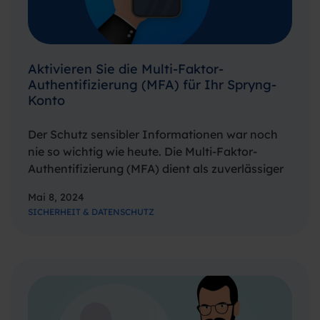
Aktivieren Sie die Multi-Faktor-
Authentifizierung (MFA) für Ihr Spryng-
Konto
Der Schutz sensibler Informationen war noch
nie so wichtig wie heute. Die Multi-Faktor-
Authentifizierung (MFA) dient als zuverlässiger
Schutz und bietet eine zusätzliche Schutzebene.
Mai 8, 2024
Sehen wir uns an, warum MFA heutzutage so
SICHERHEIT & DATENSCHUTZ
wichtig ist, wie sie funktioniert, welche Vorteile
sie für die…