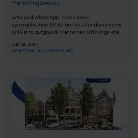
Marketingzwecke
SMS und WhatsApp haben einen
synergetischen Effekt auf das Kundenerlebnis
SMS sind aufgrund ihrer hohen Öffnungsrate
sehr effektiv für die erste Kontaktaufnahme.
Juli 18, 2024
Unternehmen können Werbenachrichten,
MARKETING-AUTOMATISIERUNG
Warnungen oder Erinnerungen an Kunden
senden, um sie zur weiteren Kontaktaufnahme
zu ermutigen. Sobald der erste…