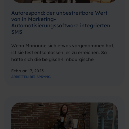
Autorespond: der unbestreitbare Wert
von in Marketing-
Automatisierungssoftware integrierten
SMS
Wenn Marianne sich etwas vorgenommen hat,
ist sie fest entschlossen, es zu erreichen. So
hatte sich die belgisch-limbourgische
Spryngerin ein Ziel gesetzt: vor ihrem 27.
Februar 17, 2023
Geburtstag in die Niederlande auszuwandern.
ARBEITEN BEI SPRYNG
Am Tag nach ihrem 27. Geburtstag erhielt sie
einen Anruf von…