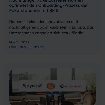
Nachhaltiger Paketzusteller Homerr
optimiert den Onboarding-Prozess der
Paketstationen mit SMS
Homerr ist einer der innovativsten und
nachhaltigsten Logistikanbieter in Europa. Das
Unternehmen engagiert sich stark für die
Zustellung auf der letzten Meile und möchte die
Mai 15, 2023
Paketzustellung sozialer und nachhaltiger
LOGISTIK & E-COMMERCE
gestalten. Homerr ermutigt Privatpersonen, von
zu Hause aus Homerr-Punkte zu werden. Auf…