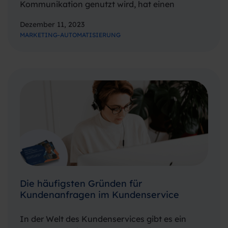
Kommunikation genutzt wird, hat einen
verborgenen Aspekt, den die meisten Menschen
Dezember 11, 2023
nicht in vollem Umfang nutzen: eine Funktion,
MARKETING-AUTOMATISIERUNG
die als “WhatsApp for Business” bekannt ist.
Diese Funktion dient als Kanal, über…
Die häufigsten Gründen für
Kundenanfragen im Kundenservice
In der Welt des Kundenservices gibt es ein