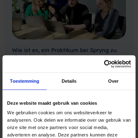
Wie ist es, ein Praktikum bei Spryng zu
absolvieren?
Beim Start in ein Unternehmen, insbesondere
bei einem ersten Praktikum, kann es durchaus
Toestemming
Details
Over
herausfordernd sein. Um kommenden
Praktikanten bei Spryng zu helfen, sich in der
April 17, 2024
Unternehmenswelt zurechtzufinden und das
Deze website maakt gebruik van cookies
ARBEITEN BEI SPRYNG
Beste aus ihrer Zeit hier zu machen, hat unsere
We gebruiken cookies om ons websiteverkeer te
aktuelle Marketingpraktikantin Evy…
analyseren. Ook delen we informatie over uw gebruik van
onze site met onze partners voor social media,
adverteren en analyse. Deze partners kunnen deze