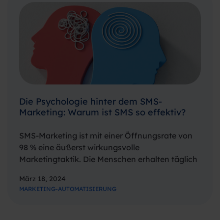
Die Psychologie hinter dem SMS-
Marketing: Warum ist SMS so effektiv?
SMS-Marketing ist mit einer Öffnungsrate von
98 % eine äußerst wirkungsvolle
Marketingtaktik. Die Menschen erhalten täglich
so viele Nachrichten auf Plattformen wie
März 18, 2024
Messenger, WhatsApp und Snapchat. Darüber
MARKETING-AUTOMATISIERUNG
hinaus erhalten sie jeden Tag tonnenweise E-
Mails. Das macht es schwer, als Marke
wahrgenommen…