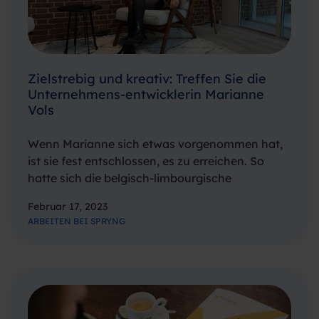
Zielstrebig und kreativ: Treffen Sie die
Unternehmens-entwicklerin Marianne
Vols
Wenn Marianne sich etwas vorgenommen hat,
ist sie fest entschlossen, es zu erreichen. So
hatte sich die belgisch-limbourgische
Spryngerin ein Ziel gesetzt: vor ihrem 27.
Februar 17, 2023
Geburtstag in die Niederlande auszuwandern.
ARBEITEN BEI SPRYNG
Am Tag nach ihrem 27. Geburtstag erhielt sie
einen Anruf von…