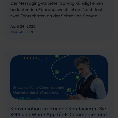
Der Messaging-Anbieter Spryng kündigt einen
bedeutenden Führungswechsel an: Nach fast
zwei Jahrzehnten an der Spitze von Spryng
zieht sich Gründer und ehemaliger
April 24, 2025
Geschäftsführer Marc Rottinghuis zurück und
NEUIGKEITEN
übergibt die Verantwortung an Naomi Vonk,
bisherige Country Managerin. „Das ist der
Beginn eines…
Konversation im Handel: Kombinieren Sie
SMS und WhatsApp für E-Commerce- und