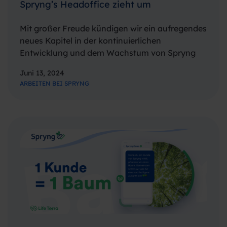
Spryng’s Headoffice zieht um
Mit großer Freude kündigen wir ein aufregendes
neues Kapitel in der kontinuierlichen
Entwicklung und dem Wachstum von Spryng
an. Ab dem 1. Juli 2024 werden wir unsere Büros
Juni 13, 2024
von der belebten Hannie Dankbaarpassage 20-
ARBEITEN BEI SPRYNG
b in Amsterdam, im kulturellen Herzen von De…