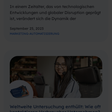
In einem Zeitalter, das von technologischen
Entwicklungen und globaler Disruption geprägt
ist, verändert sich die Dynamik der
Kommunikation zwischen Verbrauchern und
September 25, 2023
Unternehmen schnell und erheblich. Um einen
MARKETING-AUTOMATISIERUNG
genauen Überblick darüber zu erhalten, wie sich
die Landschaft der
Unternehmenskommunikation verändert,
führten Spryng…
Weltweite Untersuchung enthüllt: Wie oft