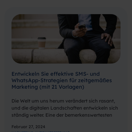
das Verteilen von Flyern…
Entwickeln Sie effektive SMS- und
WhatsApp-Strategien für zeitgemäßes
Marketing (mit 21 Vorlagen)
Die Welt um uns herum verändert sich rasant,
und die digitalen Landschaften entwickeln sich
ständig weiter. Eine der bemerkenswertesten
Veränderungen der letzten Zeit ist das fast
Februar 27, 2024
vollständige Verschwinden von Drittanbieter-