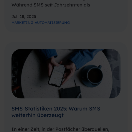
Während SMS seit Jahrzehnten als
zuverlässiger Standard gilt, hat WhatsApp in
Juli 18, 2025
den letzten Jahren erheblich an Bedeutung
MARKETING-AUTOMATISIERUNG
gewonnen. Beide Kanäle haben spezifische
technische Eigenschaften, die sie für
unterschiedliche Anwendungsfälle
prädestinieren. Die…
SMS-Statistiken 2025: Warum SMS
weiterhin überzeugt
In einer Zeit, in der Postfächer überquellen,