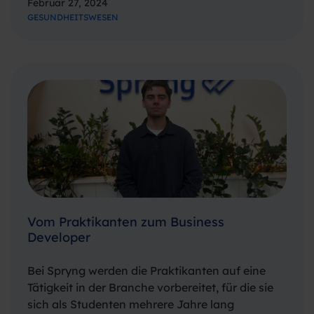
Februar 27, 2024
Bedürfnisse online zu regeln. Daher ist es
GESUNDHEITSWESEN
wichtig, Ihre Kommunikationsstrategien mit
SMS, WhatsApp und RCS zu verbessern. Haben
Sie…
Vom Praktikanten zum Business
Developer
Bei Spryng werden die Praktikanten auf eine
Tätigkeit in der Branche vorbereitet, für die sie
sich als Studenten mehrere Jahre lang