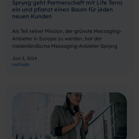
Spryng geht Partnerschaft mit Life Terra
ein und pflanzt einen Baum für jeden
neuen Kunden
Als Teil seiner Mission, der grünste Messaging-
Anbieter in Europa zu werden, hat der
niederländische Messaging-Anbieter Spryng
eine Partnerschaft mit Life Terra angekündigt
Juni 3, 2024
und sich verpflichtet, für jeden neuen Kunden
PARTNER
einen Baum zu pflanzen. Diese
Zusammenarbeit unterstreicht das
Engagement von Spryng für…