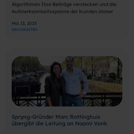
Algorithmen Ihre Beiträge verstecken und die
Aufmerksamkeitsspanne der Kunden immer
kürzer wird, bleibt SMS ein bewährter, direkter
Mai 13, 2025
und effektiver Kommunikationskanal.Und das
NEUIGKEITEN
ist nicht nur unsere Meinung – die Zahlen
sprechen für sich. Von Öffnungsraten…
Spryng-Gründer Marc Rottinghuis
übergibt die Leitung an Naomi Vonk