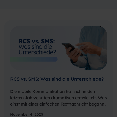
RCS vs. SMS: Was sind die Unterschiede?
Die mobile Kommunikation hat sich in den
letzten Jahrzehnten dramatisch entwickelt. Was
einst mit einer einfachen Textnachricht begann,
ist heute ein komplexes Ökosystem aus Rich
November 4, 2025
Media, Interaktivität und Markenpräsenz. Im