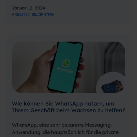
interessiert haben. Als Praktikant muss man bei
Januar 12, 2024
Spryng keinen Kaffee zubereiten. Dafür
ARBEITEN BEI SPRYNG
bekommt man aber eine Rolle mit
Verantwortung und…
Wie können Sie WhatsApp nutzen, um
Ihrem Geschäft beim Wachsen zu helfen?
WhatsApp, eine sehr bekannte Messaging-
Anwendung, die hauptsächlich für die private