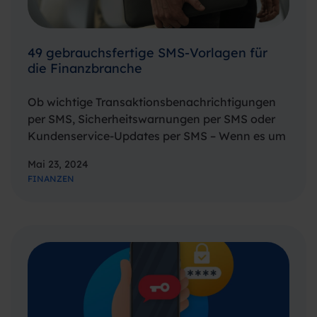
49 gebrauchsfertige SMS-Vorlagen für
die Finanzbranche
Ob wichtige Transaktionsbenachrichtigungen
per SMS, Sicherheitswarnungen per SMS oder
Kundenservice-Updates per SMS – Wenn es um
die Bereitstellung effektiver SMS-Lösungen
Mai 23, 2024
geht, ist Spryng als vertrauenswürdiger Partner
FINANZEN
für Banken, Versicherungsbüros und andere
Finanzinstitute bekannt. Seit 2021 wurde
WhatsApp for Business dieser Liste…