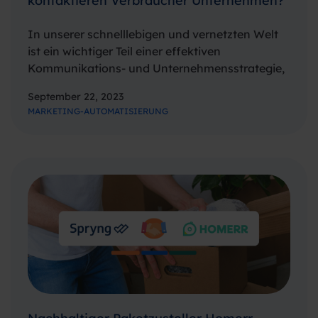
kontaktieren Verbraucher Unternehmen?
In unserer schnelllebigen und vernetzten Welt
ist ein wichtiger Teil einer effektiven
Kommunikations- und Unternehmensstrategie,
die Bedürfnisse und das Verhalten der Kunden
September 22, 2023
besser zu verstehen. Um Licht ins Dunkel dieses
MARKETING-AUTOMATISIERUNG
kritischen Aspektes zu bringen, haben Spryng
und Commify eine umfassende Umfrage…