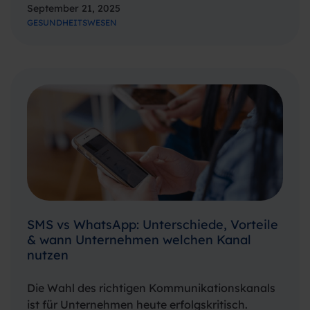
September 21, 2025
Unternehmen. Studien zeigen, dass bis zu 20%
GESUNDHEITSWESEN
aller vereinbarten Termine nicht
wahrgenommen werden – ohne vorherige
Absage. Diese sogenannten „No-Shows“
verursachen…
SMS vs WhatsApp: Unterschiede, Vorteile
& wann Unternehmen welchen Kanal
nutzen
Die Wahl des richtigen Kommunikationskanals
ist für Unternehmen heute erfolgskritisch.