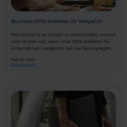
Business-SMS-Anbieter im Vergleich
Manchmal ist es schwer zu entscheiden, worauf
man achten soll, wenn man SMS-Anbieter für
Unternehmen vergleicht. Wir bei Spryng legen
Wert auf Transparenz und unser Motto lautet:
Mai 23, 2024
„What you see, is what you get!“. In diesem
NEUIGKEITEN
Artikel möchten wir daher erläutern,…