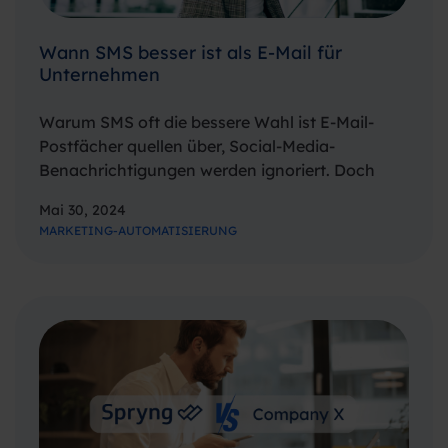
Wann SMS besser ist als E-Mail für
Unternehmen
Warum SMS oft die bessere Wahl ist E-Mail-
Postfächer quellen über, Social-Media-
Benachrichtigungen werden ignoriert. Doch
SMS werden gelesen. Fast immer. Und fast
Mai 30, 2024
sofort. Mit 91% der Weltbevölkerung, die
MARKETING-AUTOMATISIERUNG
Zugang zu Mobiltelefonen haben, ist SMS ein
universeller Kommunikationskanal. Doch die
wahre Stärke liegt…