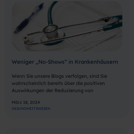
Weniger „No-Shows“ in Krankenhäusern
Wenn Sie unsere Blogs verfolgen, sind Sie
wahrscheinlich bereits über die positiven
Auswirkungen der Reduzierung von
Terminausfällen im Gesundheitswesen
März 18, 2024
informiert. Dies betrifft nicht nur die Patienten,
GESUNDHEITSWESEN
sondern auch das medizinische Personal. Die
Zeit sowohl der Mitarbeiter im
Gesundheitswesen als auch der…