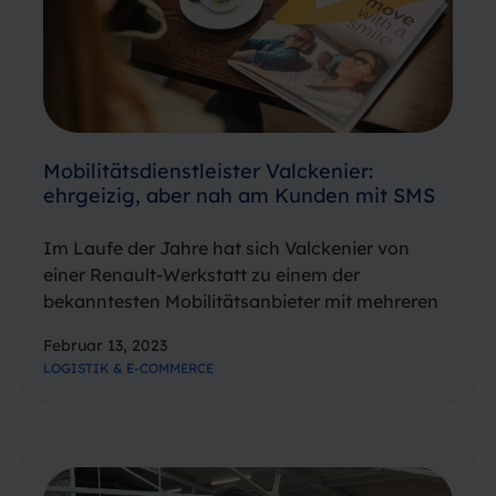
Mobilitätsdienstleister Valckenier:
ehrgeizig, aber nah am Kunden mit SMS
Im Laufe der Jahre hat sich Valckenier von
einer Renault-Werkstatt zu einem der
bekanntesten Mobilitätsanbieter mit mehreren
Filialen in Flandern entwickelt.
Februar 13, 2023
Bei Valckenier können Sie neue Autos kaufen,
LOGISTIK & E-COMMERCE
diese mieten und sogar miteinander teilen.
Außerdem können Sie Ihren Gebrauchtwagen
verkaufen oder einen guten…