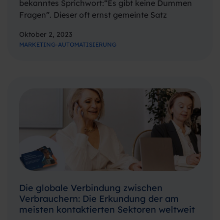
bekanntes Sprichwort:“Es gibt keine Dummen
Fragen”. Dieser oft ernst gemeinte Satz
unterstreicht, wie wichtig es ist, den Einzelnen
Oktober 2, 2023
zu ermutigen, neugierig zu sein. Er fördert die
MARKETING-AUTOMATISIERUNG
Idee, dass alle Fragen wertvoll sind, egal…
Die globale Verbindung zwischen
Verbrauchern: Die Erkundung der am
meisten kontaktierten Sektoren weltweit