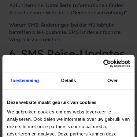
Abfuhrtermine. Detaillierte Informationen finden
Sie auf unserer Website. – [Gemeindeverwaltung]“
Warum SMS:
Änderungen bei der Müllabfuhr
betreffen alle Haushalte. SMS ist der einfachste
Weg, alle zu erreichen.
6. SMS Reise-Updates
Reisende sind unterwegs und haben nicht immer
Zugang zu E-Mails. SMS erreicht sie zuverlässig,
egal wo sie sind.
Toestemming
Details
Over
Verspätungen
Deze website maakt gebruik van cookies
Beispiel:
„Sehr geehrter Reisender, Ihre
Zugverbindung von [Abfahrt] nach [Ziel]
We gebruiken cookies om ons websiteverkeer te
verspätet sich um [Zeit]. Wir entschuldigen uns für
analyseren. Ook delen we informatie over uw gebruik van
die Unannehmlichkeiten. –
onze site met onze partners voor social media,
[Transportunternehmen]“
adverteren en analyse. Deze partners kunnen deze