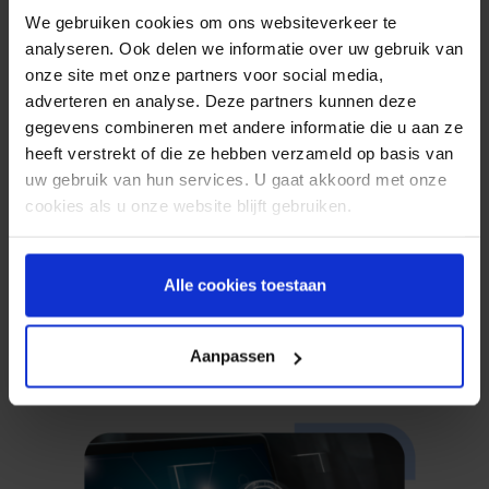
standard
We gebruiken cookies om ons websiteverkeer te
analyseren. Ook delen we informatie over uw gebruik van
onze site met onze partners voor social media,
adverteren en analyse. Deze partners kunnen deze
Nach ISO 27001 und NEN 7510
gegevens combineren met andere informatie die u aan ze
zertifiziert, als einziger SMS-Anbieter in
heeft verstrekt of die ze hebben verzameld op basis van
Europa. Die Sicherheit Ihrer Daten und
uw gebruik van hun services. U gaat akkoord met onze
die Ihrer Kunden ist bei Spryng 100%
cookies als u onze website blijft gebruiken.
DSGVO konform.
Erfahren Sie mehr
Alle cookies toestaan
Aanpassen