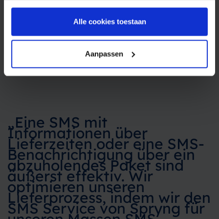
Alle cookies toestaan
Aanpassen
„Eine SMS mit
Informationen über
Lieferzeiten oder eine SMS-
Benachrichtigung über ein
abzuholendes Paket sind
äußerst effektiv. Wir
optimieren unseren
Lieferprozess, indem wir den
SMS Service von Spryng für