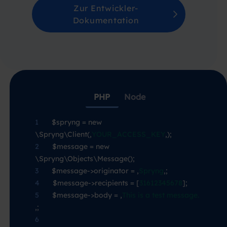
Zur Entwickler-
Dokumentation
PHP
Node
1
—-
$spryng = new
\Spryng\Client(‚
YOUR_ACCESS_KEY
‚);
2
—-
$message = new
\Spryng\Objects\Message();
3
—-
$message->originator = ‚
Spryng
‚;
4
—-
$message->recipients = [
31612345678
];
5
—-
$message->body = ‚
This is a test message.
‚;
6