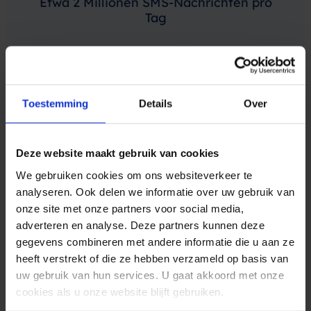
Etwa 2 Millionen SMS-Nachrichten pro
Tag
Jeden Tag versenden und überwachen wir
Millionen von Massensms an die Kunden
unserer Kunden.
Toestemming
Details
Over
Deze website maakt gebruik van cookies
25K
We gebruiken cookies om ons websiteverkeer te
analyseren. Ook delen we informatie over uw gebruik van
25.000 Kunden sind Ihnen
onze site met onze partners voor social media,
vorausgegangen
adverteren en analyse. Deze partners kunnen deze
gegevens combineren met andere informatie die u aan ze
Zu Ihrer vollen Zufriedenheit, denn was wir
heeft verstrekt of die ze hebben verzameld op basis van
bei unserem SMS Service versprechen, halten
uw gebruik van hun services. U gaat akkoord met onze
wir auch.
cookies als u onze website blijft gebruiken.