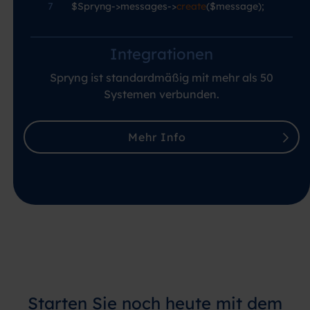
7
—-
$Spryng->messages->
create
($message);
Integrationen
Spryng ist standardmäßig mit mehr als 50
Systemen verbunden.
Mehr Info
Starten Sie noch heute mit dem