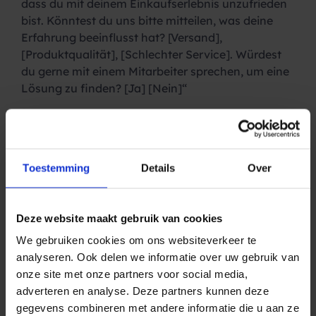
dass du mit deinem Einkaufserlebnis unzufrieden
bist. Könntest du uns bitte mitteilen, was deine
Erfahrung beeinflusst hat? [Versand],
[Produktqualität], [Schlechter Service]. Würdest
du gerne mit einem Mitarbeiter sprechen, um eine
Lösung zu finden? [Ja] [Nein]“
Wenn Sie eine unzufriedene Person über
WhatsApp mit einem Agenten verbinden, kann
das Problem sofort gelöst und die Ausbreitung
eines negativen Rufs gegenüber Ihrem
Toestemming
Details
Over
Unternehmen verringert oder ganz verhindert
werden. Darüber hinaus könnte dies sogar zu
einer Steigerung Ihres Ansehens führen.
Deze website maakt gebruik van cookies
We gebruiken cookies om ons websiteverkeer te
Melden Sie sich per SMS für
analyseren. Ook delen we informatie over uw gebruik van
einen wiederkehrenden
onze site met onze partners voor social media,
Newsletter über WhatsApp an
adverteren en analyse. Deze partners kunnen deze
gegevens combineren met andere informatie die u aan ze
Wir alle versenden gerne monatliche Newsletter