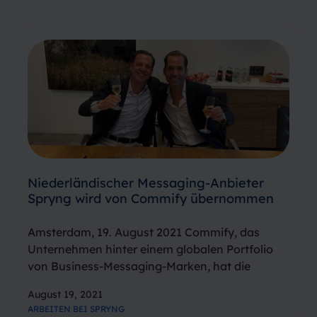
war eigentlich…
Niederländischer Messaging-Anbieter
Spryng wird von Commify übernommen
Amsterdam, 19. August 2021 Commify, das
Unternehmen hinter einem globalen Portfolio
von Business-Messaging-Marken, hat die
Übernahme des niederländischen Tech-Scale-
August 19, 2021
ups Spryng angekündigt. Spryng wurde 2006
ARBEITEN BEI SPRYNG