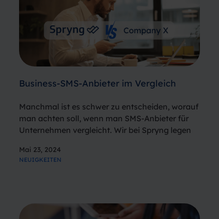
Business-SMS-Anbieter im Vergleich
Manchmal ist es schwer zu entscheiden, worauf
man achten soll, wenn man SMS-Anbieter für
Unternehmen vergleicht. Wir bei Spryng legen
Wert auf Transparenz und unser Motto lautet:
Mai 23, 2024
„What you see, is what you get!“. In diesem
NEUIGKEITEN
Artikel möchten wir daher erläutern,…