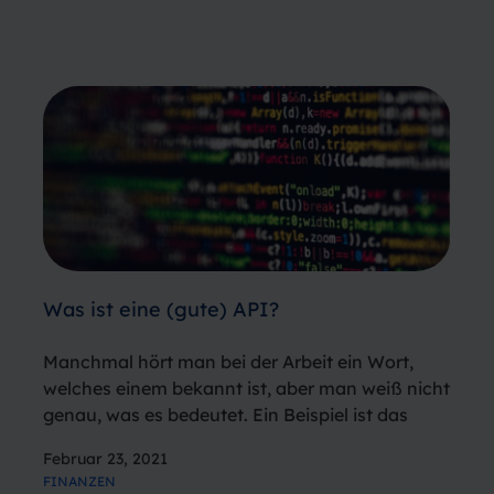
von Marc Rottinghuis und Alexander Wanders
gegründet und hat seinen Sitz in Amsterdam.
Das im Gesundheitswesen verwurzelte…
Was ist eine (gute) API?
Manchmal hört man bei der Arbeit ein Wort,
welches einem bekannt ist, aber man weiß nicht
genau, was es bedeutet. Ein Beispiel ist das
Wort API. „Irgendetwas mit Computern, IT,
Februar 23, 2021
Apps“ Das ist richtig, Sie sind auf dem richtigen
FINANZEN