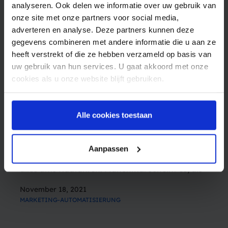
analyseren. Ook delen we informatie over uw gebruik van
onze site met onze partners voor social media,
adverteren en analyse. Deze partners kunnen deze
gegevens combineren met andere informatie die u aan ze
heeft verstrekt of die ze hebben verzameld op basis van
uw gebruik van hun services. U gaat akkoord met onze
cookies als u onze website blijft gebruiken.
Eine SMS für jeden neuen Kunden von e-
Alle cookies toestaan
bike to go
Durch SMS wird ein guter Kundenkontakt
Aanpassen
gewährleistet Bei den Niederländern dreht sich
alles ums Radfahren. Manchmal scheint es, als
wären sie zwischen zwei Rädern geboren
November 18, 2021
worden. Und obwohl es in diesem kleinen Land
MARKETING-AUTOMATISIERUNG
mehr Fahrräder als Menschen gibt, hat die
Corona-Krise…