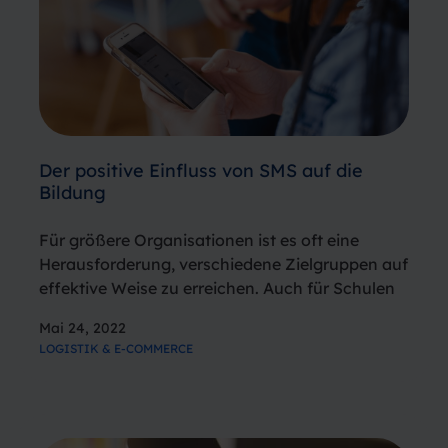
Der positive Einfluss von SMS auf die
Bildung
Für größere Organisationen ist es oft eine
Herausforderung, verschiedene Zielgruppen auf
effektive Weise zu erreichen. Auch für Schulen
und Bildungseinrichtungen, die mit ihren
Mai 24, 2022
eigenen Mitarbeitern, Schülern/Studenten und
LOGISTIK & E-COMMERCE
Eltern zu tun haben. Sie nutzen oft E-Mails oder
Online-Plattformen, um mit den verschiedenen…