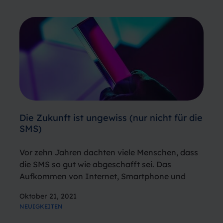
Die Zukunft ist ungewiss (nur nicht für die
SMS)
Vor zehn Jahren dachten viele Menschen, dass
die SMS so gut wie abgeschafft sei. Das
Aufkommen von Internet, Smartphone und
Social-Media-Apps schien das Ende der SMS-
Oktober 21, 2021
Ära einzuleiten. Doch diese Annahme hat sich
NEUIGKEITEN
als falsch herausgestellt. Die Power der SMS