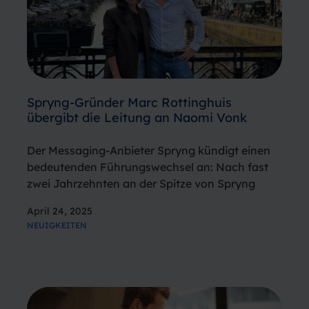
Spryng-Gründer Marc Rottinghuis
übergibt die Leitung an Naomi Vonk
Der Messaging-Anbieter Spryng kündigt einen
bedeutenden Führungswechsel an: Nach fast
zwei Jahrzehnten an der Spitze von Spryng
zieht sich Gründer und ehemaliger
April 24, 2025
Geschäftsführer Marc Rottinghuis zurück und
NEUIGKEITEN
übergibt die Verantwortung an Naomi Vonk,
bisherige Country Managerin. „Das ist der
Beginn eines…