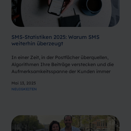
SMS-Statistiken 2025: Warum SMS
weiterhin überzeugt
In einer Zeit, in der Postfächer überquellen,
Algorithmen Ihre Beiträge verstecken und die
Aufmerksamkeitsspanne der Kunden immer
kürzer wird, bleibt SMS ein bewährter, direkter
Mai 13, 2025
und effektiver Kommunikationskanal.Und das
NEUIGKEITEN
ist nicht nur unsere Meinung – die Zahlen
sprechen für sich. Von Öffnungsraten…